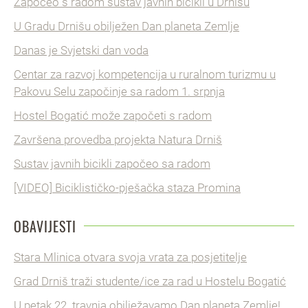
Započeo s radom sustav javnih bicikli u Drnišu
U Gradu Drnišu obilježen Dan planeta Zemlje
Danas je Svjetski dan voda
Centar za razvoj kompetencija u ruralnom turizmu u
Pakovu Selu započinje sa radom 1. srpnja
Hostel Bogatić može započeti s radom
Završena provedba projekta Natura Drniš
Sustav javnih bicikli započeo sa radom
[VIDEO] Biciklističko-pješačka staza Promina
OBAVIJESTI
Stara Mlinica otvara svoja vrata za posjetitelje
Grad Drniš traži studente/ice za rad u Hostelu Bogatić
U petak 22. travnja obilježavamo Dan planeta Zemlje!