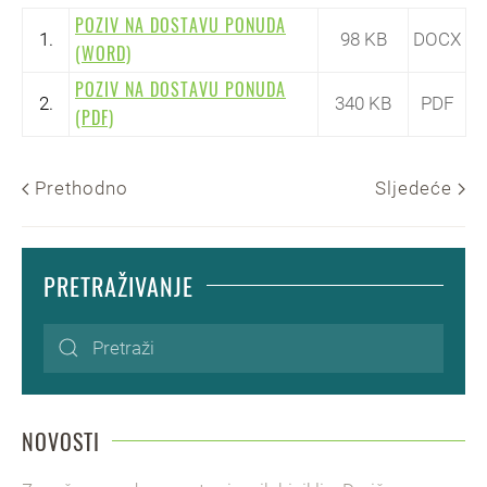
POZIV NA DOSTAVU PONUDA
1.
98 KB
DOCX
(WORD)
POZIV NA DOSTAVU PONUDA
2.
340 KB
PDF
(PDF)
Prethodno
Sljedeće
PRETRAŽIVANJE
NOVOSTI