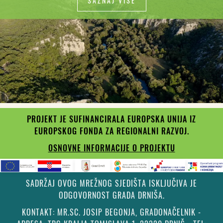
SAZNAJ VIŠE
PROJEKT JE SUFINANCIRALA EUROPSKA UNIJA IZ
EUROPSKOG FONDA ZA REGIONALNI RAZVOJ.
OSNOVNE INFORMACIJE O PROJEKTU
SADRŽAJ OVOG MREŽNOG SJEDIŠTA ISKLJUČIVA JE
ODGOVORNOST GRADA DRNIŠA.
KONTAKT: MR.SC. JOSIP BEGONJA, GRADONAČELNIK -