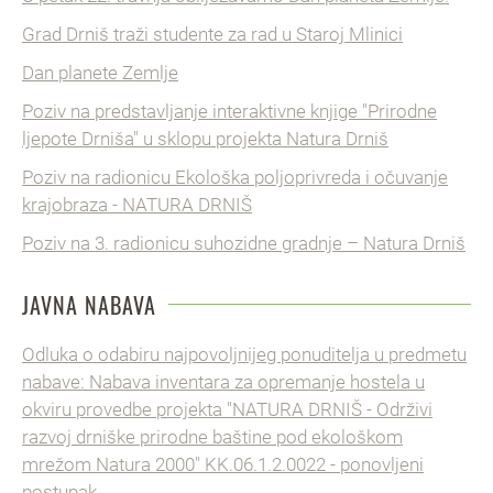
Grad Drniš traži studente za rad u Staroj Mlinici
Dan planete Zemlje
Poziv na predstavljanje interaktivne knjige "Prirodne
ljepote Drniša" u sklopu projekta Natura Drniš
Poziv na radionicu Ekološka poljoprivreda i očuvanje
krajobraza - NATURA DRNIŠ
Poziv na 3. radionicu suhozidne gradnje – Natura Drniš
JAVNA NABAVA
Odluka o odabiru najpovoljnijeg ponuditelja u predmetu
nabave: Nabava inventara za opremanje hostela u
okviru provedbe projekta "NATURA DRNIŠ - Održivi
razvoj drniške prirodne baštine pod ekološkom
mrežom Natura 2000" KK.06.1.2.0022 - ponovljeni
postupak