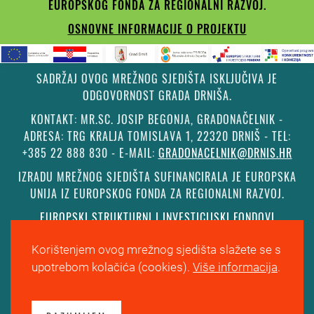
EUROPSKOG FONDA ZA REGIONALNI RAZVOJ.
OSNOVNE INFORMACIJE O PROJEKTU
SADRŽAJ OVOG MREŽNOG SJEDIŠTA ISKLJUČIVA JE
ODGOVORNOST GRADA DRNIŠA.
KONTAKT: MR.SC. JOSIP BEGONJA, GRADONAČELNIK -
ADRESA: TRG KRALJA TOMISLAVA 1, 22320 DRNIŠ - TEL:
+385 22 888 830 - E-MAIL:
GRADONACELNIK@DRNIS.HR
IZRADU MREŽNOG SJEDIŠTA SUFINANCIRALA JE EUROPSKA
UNIJA IZ EUROPSKOG FONDA ZA REGIONALNI RAZVOJ.
EUROPSKI STRUKTURNI I INVESTICIJSKI FONDOVI
Korištenjem ovog mrežnog sjedišta slažete se s
©
Grad Drniš
. Sva prava zadržana.
Izjava o kolačićima
.
upotrebom kolačića (cookies).
Više informacija
.
Digitalna pristupačnost
. Izrada, hosting i održavanje
Informacijske tehnologije
.