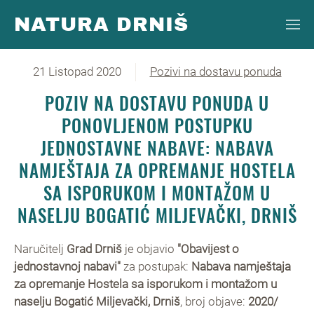
NATURA DRNIŠ
Skip to main content
21 Listopad 2020
Pozivi na dostavu ponuda
POZIV NA DOSTAVU PONUDA U
PONOVLJENOM POSTUPKU
JEDNOSTAVNE NABAVE: NABAVA
NAMJEŠTAJA ZA OPREMANJE HOSTELA
SA ISPORUKOM I MONTAŽOM U
NASELJU BOGATIĆ MILJEVAČKI, DRNIŠ
Naručitelj
Grad Drniš
je objavio
"Obavijest o
jednostavnoj nabavi"
za postupak:
Nabava namještaja
za opremanje Hostela sa isporukom i montažom u
naselju Bogatić Miljevački, Drniš
, broj objave:
2020/