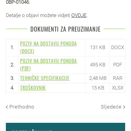
0BP-01046
.
Detalje o objavi možete vidjeti
OVDJE
.
DOKUMENTI ZA PREUZIMANJE
POZIV NA DOSTAVU PONUDA
1.
131 KB
DOCX
(DOCX)
POZIV NA DOSTAVU PONUDA
2.
495 KB
PDF
(PDF)
TEHNIČKE SPECIFIKACIJE
3.
2,48 MB
RAR
TROŠKOVNIK
4.
15 KB
XLSX
Prethodno
Sljedeće