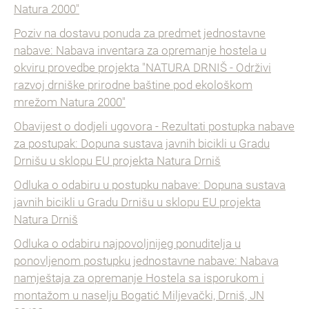
Natura 2000"
Poziv na dostavu ponuda za predmet jednostavne
nabave: Nabava inventara za opremanje hostela u
okviru provedbe projekta "NATURA DRNIŠ - Održivi
razvoj drniške prirodne baštine pod ekološkom
mrežom Natura 2000"
Obavijest o dodjeli ugovora - Rezultati postupka nabave
za postupak: Dopuna sustava javnih bicikli u Gradu
Drnišu u sklopu EU projekta Natura Drniš
Odluka o odabiru u postupku nabave: Dopuna sustava
javnih bicikli u Gradu Drnišu u sklopu EU projekta
Natura Drniš
Odluka o odabiru najpovoljnijeg ponuditelja u
ponovljenom postupku jednostavne nabave: Nabava
namještaja za opremanje Hostela sa isporukom i
montažom u naselju Bogatić Miljevački, Drniš, JN