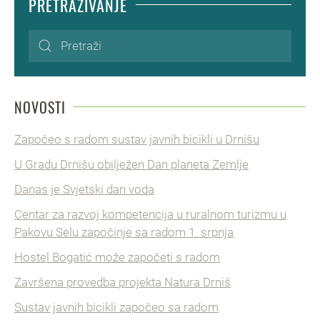
PRETRAŽIVANJE
NOVOSTI
Započeo s radom sustav javnih bicikli u Drnišu
U Gradu Drnišu obilježen Dan planeta Zemlje
Danas je Svjetski dan voda
Centar za razvoj kompetencija u ruralnom turizmu u
Pakovu Selu započinje sa radom 1. srpnja
Hostel Bogatić može započeti s radom
Završena provedba projekta Natura Drniš
Sustav javnih bicikli započeo sa radom