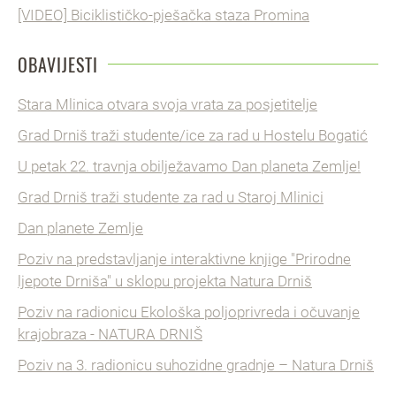
[VIDEO] Biciklističko-pješačka staza Promina
OBAVIJESTI
Stara Mlinica otvara svoja vrata za posjetitelje
Grad Drniš traži studente/ice za rad u Hostelu Bogatić
U petak 22. travnja obilježavamo Dan planeta Zemlje!
Grad Drniš traži studente za rad u Staroj Mlinici
Dan planete Zemlje
Poziv na predstavljanje interaktivne knjige "Prirodne
ljepote Drniša" u sklopu projekta Natura Drniš
Poziv na radionicu Ekološka poljoprivreda i očuvanje
krajobraza - NATURA DRNIŠ
Poziv na 3. radionicu suhozidne gradnje – Natura Drniš