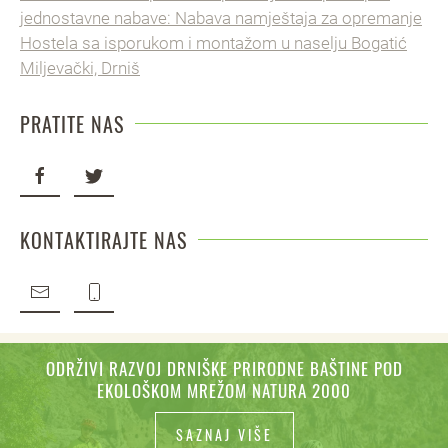
jednostavne nabave: Nabava namještaja za opremanje
Hostela sa isporukom i montažom u naselju Bogatić
Miljevački, Drniš
PRATITE NAS
KONTAKTIRAJTE NAS
ODRŽIVI RAZVOJ DRNIŠKE PRIRODNE BAŠTINE POD
EKOLOŠKOM MREŽOM NATURA 2000
SAZNAJ VIŠE