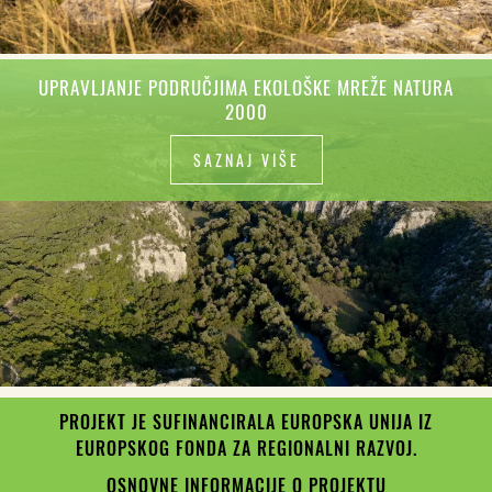
UPRAVLJANJE PODRUČJIMA EKOLOŠKE MREŽE NATURA
2000
SAZNAJ VIŠE
PROJEKT JE SUFINANCIRALA EUROPSKA UNIJA IZ
EUROPSKOG FONDA ZA REGIONALNI RAZVOJ.
OSNOVNE INFORMACIJE O PROJEKTU