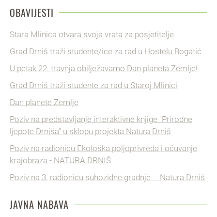
OBAVIJESTI
Stara Mlinica otvara svoja vrata za posjetitelje
Grad Drniš traži studente/ice za rad u Hostelu Bogatić
U petak 22. travnja obilježavamo Dan planeta Zemlje!
Grad Drniš traži studente za rad u Staroj Mlinici
Dan planete Zemlje
Poziv na predstavljanje interaktivne knjige "Prirodne
ljepote Drniša" u sklopu projekta Natura Drniš
Poziv na radionicu Ekološka poljoprivreda i očuvanje
krajobraza - NATURA DRNIŠ
Poziv na 3. radionicu suhozidne gradnje – Natura Drniš
JAVNA NABAVA