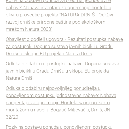
Poziv na dostavu ponuda za predmet jednostavne
nabave: Nabava inventara za opremanje hostela u
okviru provedbe projekta "NATURA DRNIŠ - Održivi
razvoj drniške prirodne baštine pod ekološkom
mrežom Natura 2000"
Obavijest o dodjeli ugovora - Rezultati postupka nabave
za postupak: Dopuna sustava javnih bicikli u Gradu
Drnišu u sklopu EU projekta Natura Drniš
Odluka o odabiru u postupku nabave: Dopuna sustava
javnih bicikli u Gradu Drnišu u sklopu EU projekta
Natura Drniš
Odluka o odabiru najpovoljnijeg ponuditelja u
ponovljenom postupku jednostavne nabave: Nabava
namještaja za opremanje Hostela sa isporukom i
montažom u naselju Bogatić Miljevački, Drniš, JN
32/20
Poziv na dostavu ponuda u ponovljenom postupku