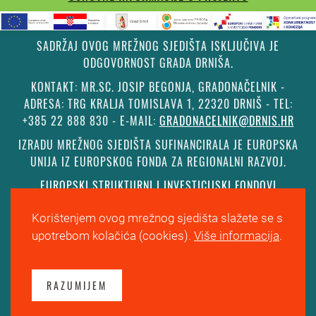
SADRŽAJ OVOG MREŽNOG SJEDIŠTA ISKLJUČIVA JE
ODGOVORNOST GRADA DRNIŠA.
KONTAKT: MR.SC. JOSIP BEGONJA, GRADONAČELNIK -
ADRESA: TRG KRALJA TOMISLAVA 1, 22320 DRNIŠ - TEL:
+385 22 888 830 - E-MAIL:
GRADONACELNIK@DRNIS.HR
IZRADU MREŽNOG SJEDIŠTA SUFINANCIRALA JE EUROPSKA
UNIJA IZ EUROPSKOG FONDA ZA REGIONALNI RAZVOJ.
EUROPSKI STRUKTURNI I INVESTICIJSKI FONDOVI
Korištenjem ovog mrežnog sjedišta slažete se s
©
Grad Drniš
. Sva prava zadržana.
Izjava o kolačićima
.
upotrebom kolačića (cookies).
Više informacija
.
Digitalna pristupačnost
. Izrada, hosting i održavanje
Informacijske tehnologije
.
RAZUMIJEM