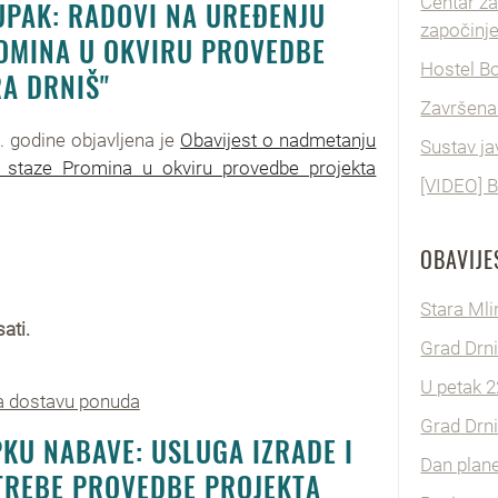
Centar za
UPAK: RADOVI NA UREĐENJU
započinje
ROMINA U OKVIRU PROVEDBE
Hostel B
A DRNIŠ"
Završena
 godine objavljena je
Obavijest o nadmetanju
Sustav ja
e staze Promina u okviru provedbe projekta
[VIDEO] B
OBAVIJE
Stara Mli
ati.
Grad Drni
U petak 2
na dostavu ponuda
Grad Drni
KU NABAVE: USLUGA IZRADE I
Dan plan
TREBE PROVEDBE PROJEKTA