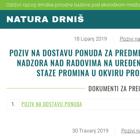
Održivi razvoj drniške prirodne baštine pod ekološkom mre
NATURA DRNIŠ
Skip to main content
18 Lipanj 2019
Pozivi n
POZIV NA DOSTAVU PONUDA ZA PREDM
NADZORA NAD RADOVIMA NA UREĐENJ
STAZE PROMINA U OKVIRU PRO
DOKUMENTI ZA PRE
POZIV NA DOSTAVU PONUDA
1.
30 Travanj 2019
Pozivi 