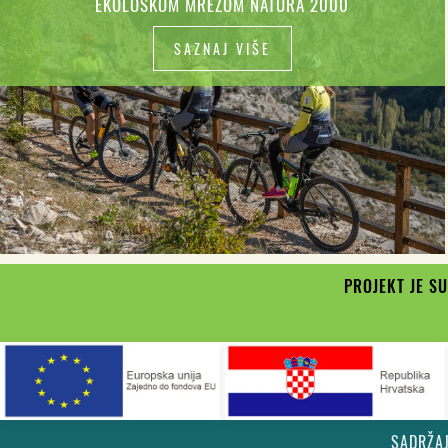
EKOLOŠKOM MREŽOM NATURA 2000
SAZNAJ VIŠE
PROJEKT JE S
SADRŽA