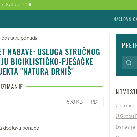
žom Natura 2000
NASLOVNIC
a dostavu ponuda
PRET
ET NABAVE: USLUGA STRUČNOG
U BICIKLISTIČKO-PJEŠAČKE
JEKTA "NATURA DRNIŠ"
UZIMANJE
NOVOST
578 KB
PDF
Započeo s
U Gradu D
Danas je 
na dostavu ponuda