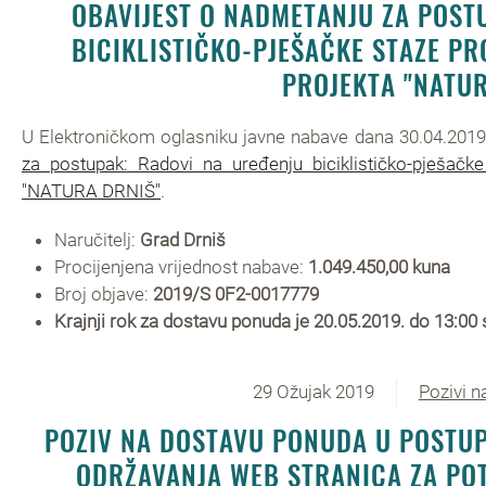
OBAVIJEST O NADMETANJU ZA POST
BICIKLISTIČKO-PJEŠAČKE STAZE P
PROJEKTA "NATUR
U Elektroničkom oglasniku javne nabave dana 30.04.2019.
za postupak: Radovi na uređenju biciklističko-pješačk
"NATURA DRNIŠ"
.
Naručitelj:
Grad Drniš
Procijenjena vrijednost nabave:
1.049.450,00 kuna
Broj objave:
2019/S 0F2-0017779
Krajnji rok za dostavu ponuda je 20.05.2019. do 13:00 s
29 Ožujak 2019
Pozivi 
POZIV NA DOSTAVU PONUDA U POSTUP
ODRŽAVANJA WEB STRANICA ZA PO