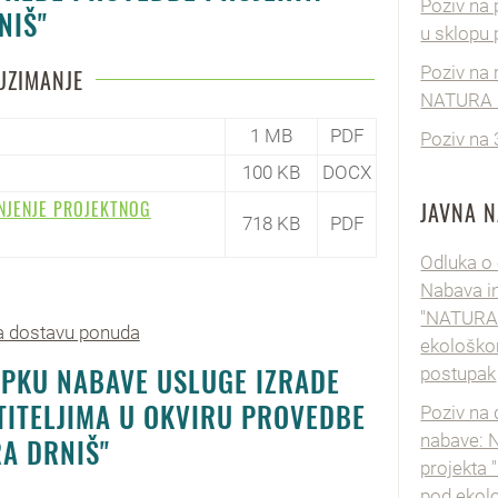
Poziv na 
NIŠ"
u sklopu 
Poziv na 
UZIMANJE
NATURA 
1 MB
PDF
Poziv na 
100 KB
DOCX
NJENJE PROJEKTNOG
JAVNA 
718 KB
PDF
Odluka o 
Nabava in
"NATURA D
na dostavu ponuda
ekološko
PKU NABAVE USLUGE IZRADE
postupak
TITELJIMA U OKVIRU PROVEDBE
Poziv na
nabave: 
A DRNIŠ"
projekta 
pod ekol