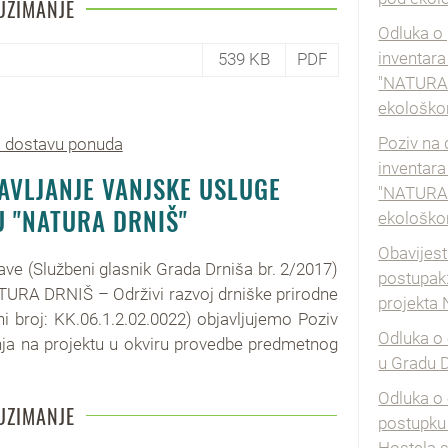
UZIMANJE
Odluka o
inventara
539 KB
PDF
"NATURA D
ekološko
Poziv na
a dostavu ponuda
inventara
AVLJANJE VANJSKE USLUGE
"NATURA D
U "NATURA DRNIŠ"
ekološko
Obavijest
ve (Službeni glasnik Grada Drniša br. 2/2017)
postupak:
ATURA DRNIŠ – Održivi razvoj drniške prirodne
projekta 
broj: KK.06.1.2.02.0022) objavljujemo Poziv
Odluka o 
nja na projektu u okviru provedbe predmetnog
u Gradu D
Odluka o 
UZIMANJE
postupku