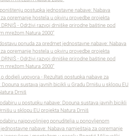
 poništenju postupka jednostavne nabave: Nabava
 za opremanje hostela u okviru provedbe projekta
RNIŠ - Održivi razvoj drniške prirodne baštine pod
m mrežom Natura 2000"
 dostavu ponuda za predmet jednostavne nabave: Nabava
 za opremanje hostela u okviru provedbe projekta
RNIŠ - Održivi razvoj drniške prirodne baštine pod
m mrežom Natura 2000"
 o dodjeli ugovora - Rezultati postupka nabave za
 Dopuna sustava javnih bicikli u Gradu Drnišu u sklopu EU
Natura Drniš
odabiru u postupku nabave: Dopuna sustava javnih bicikli
rnišu u sklopu EU projekta Natura Drniš
odabiru najpovoljnijeg ponuditelja u ponovljenom
 jednostavne nabave: Nabava namještaja za opremanje