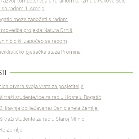
 razvoj kompetencija u ruralnom turizmu u Pakovu Selu
 sa radom 1. srpnja
ogatić može započeti s radom
 provedba projekta Natura Drniš
vnih bicikli započeo sa radom
iciklističko-pješačka staza Promina
STI
nica otvara svoja vrata za posjetitelje
š traži studente/ice za rad u Hostelu Bogatić
2. travnja obilježavamo Dan planeta Zemlje!
š traži studente za rad u Staroj Mlinici
ete Zemlje