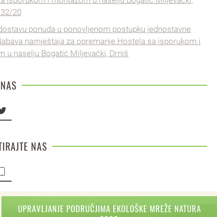
a isporukom i montažom u naselju Bogatić Miljevački,
 32/20
 dostavu ponuda u ponovljenom postupku jednostavne
Nabava namještaja za opremanje Hostela sa isporukom i
u naselju Bogatić Miljevački, Drniš
 NAS
IRAJTE NAS
UPRAVLJANJE PODRUČJIMA EKOLOŠKE MREŽE NATURA