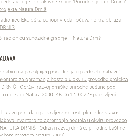
predstavljanje interaktivne knjige "Prirodne ljepote Drniša"
projekta Natura Drniš
radionicu Ekološka poljoprivreda i očuvanje krajobraza -
DRNIŠ
3. radionicu suhozidne gradnje – Natura Drniš
NABAVA
odabiru najpovoljnijeg ponuditelja u predmetu nabave:
ventara za opremanje hostela u okviru provedbe projekta
RNIŠ - Održivi razvoj drniške prirodne baštine pod
m mrežom Natura 2000" KK.06.1.2.0022 - ponovljeni
 dostavu ponuda u ponovljenom postupku jednostavne
Nabava inventara za opremanje hostela u okviru provedbe
"NATURA DRNIŠ - Održivi razvoj drniške prirodne baštine
oškom mrežom Natura 2000"