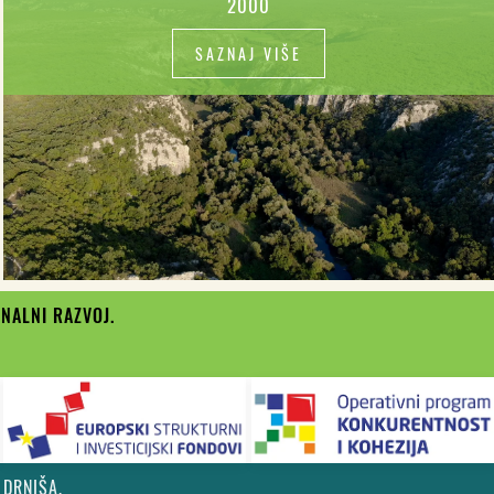
2000
SAZNAJ VIŠE
NALNI RAZVOJ.
DRNIŠA.