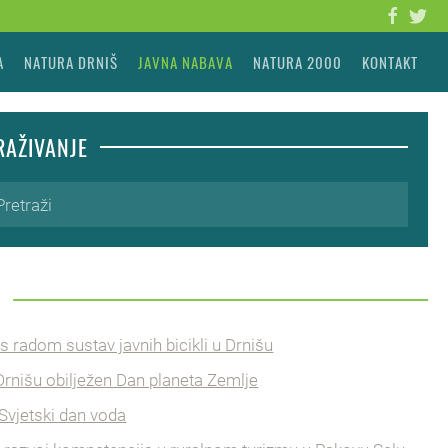
A
NATURA DRNIŠ
JAVNA NABAVA
NATURA 2000
KONTAKT
RAŽIVANJE
I
 radom sustav javnih bicikli u Drnišu
rnišu obilježen Dan planeta Zemlje
Svjetski dan voda