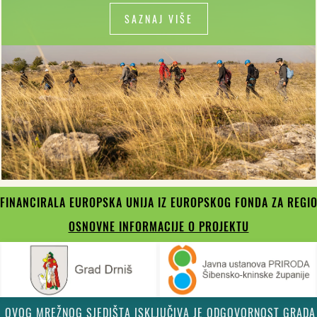
SAZNAJ VIŠE
UFINANCIRALA EUROPSKA UNIJA IZ EUROPSKOG FONDA ZA REGIO
OSNOVNE INFORMACIJE O PROJEKTU
J OVOG MREŽNOG SJEDIŠTA ISKLJUČIVA JE ODGOVORNOST GRADA 