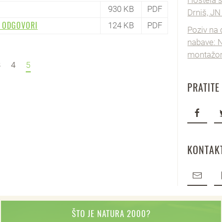
Hostela s
930 KB
PDF
Drniš, JN
I ODGOVORI
124 KB
PDF
Poziv na
nabave: 
montažom 
3
4
5
PRATITE
KONTAKT
ŠTO JE NATURA 2000?