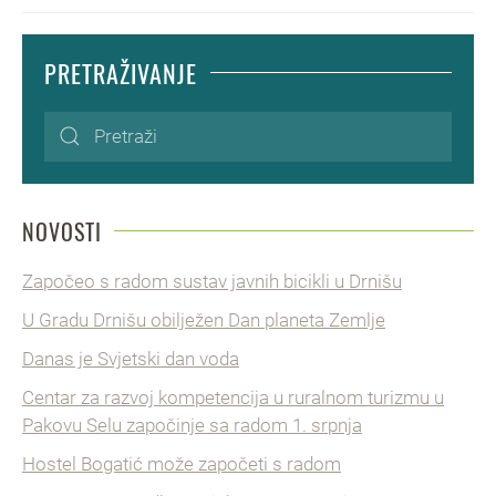
PRETRAŽIVANJE
NOVOSTI
Započeo s radom sustav javnih bicikli u Drnišu
U Gradu Drnišu obilježen Dan planeta Zemlje
Danas je Svjetski dan voda
Centar za razvoj kompetencija u ruralnom turizmu u
Pakovu Selu započinje sa radom 1. srpnja
Hostel Bogatić može započeti s radom