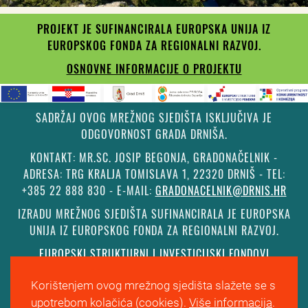
PROJEKT JE SUFINANCIRALA EUROPSKA UNIJA IZ
EUROPSKOG FONDA ZA REGIONALNI RAZVOJ.
OSNOVNE INFORMACIJE O PROJEKTU
SADRŽAJ OVOG MREŽNOG SJEDIŠTA ISKLJUČIVA JE
ODGOVORNOST GRADA DRNIŠA.
KONTAKT: MR.SC. JOSIP BEGONJA, GRADONAČELNIK -
ADRESA: TRG KRALJA TOMISLAVA 1, 22320 DRNIŠ - TEL:
+385 22 888 830 - E-MAIL:
GRADONACELNIK@DRNIS.HR
IZRADU MREŽNOG SJEDIŠTA SUFINANCIRALA JE EUROPSKA
UNIJA IZ EUROPSKOG FONDA ZA REGIONALNI RAZVOJ.
EUROPSKI STRUKTURNI I INVESTICIJSKI FONDOVI
Korištenjem ovog mrežnog sjedišta slažete se s
©
Grad Drniš
. Sva prava zadržana.
Izjava o kolačićima
.
upotrebom kolačića (cookies).
Više informacija
.