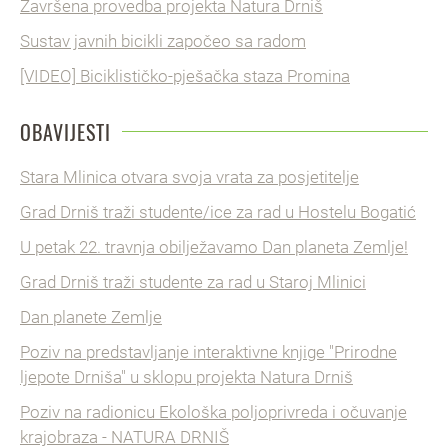
Završena provedba projekta Natura Drniš
Sustav javnih bicikli započeo sa radom
[VIDEO] Biciklističko-pješačka staza Promina
OBAVIJESTI
Stara Mlinica otvara svoja vrata za posjetitelje
Grad Drniš traži studente/ice za rad u Hostelu Bogatić
U petak 22. travnja obilježavamo Dan planeta Zemlje!
Grad Drniš traži studente za rad u Staroj Mlinici
Dan planete Zemlje
Poziv na predstavljanje interaktivne knjige "Prirodne
ljepote Drniša" u sklopu projekta Natura Drniš
Poziv na radionicu Ekološka poljoprivreda i očuvanje
krajobraza - NATURA DRNIŠ