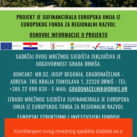
PROJEKT JE SUFINANCIRALA EUROPSKA UNIJA IZ
EUROPSKOG FONDA ZA REGIONALNI RAZVOJ.
OSNOVNE INFORMACIJE O PROJEKTU
SADRŽAJ OVOG MREŽNOG SJEDIŠTA ISKLJUČIVA JE
ODGOVORNOST GRADA DRNIŠA.
KONTAKT: MR.SC. JOSIP BEGONJA, GRADONAČELNIK -
ADRESA: TRG KRALJA TOMISLAVA 1, 22320 DRNIŠ - TEL:
+385 22 888 830 - E-MAIL:
GRADONACELNIK@DRNIS.HR
IZRADU MREŽNOG SJEDIŠTA SUFINANCIRALA JE EUROPSKA
UNIJA IZ EUROPSKOG FONDA ZA REGIONALNI RAZVOJ.
EUROPSKI STRUKTURNI I INVESTICIJSKI FONDOVI
Korištenjem ovog mrežnog sjedišta slažete se s
©
Grad Drniš
. Sva prava zadržana.
Izjava o kolačićima
.