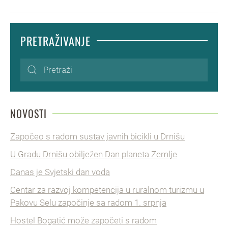
PRETRAŽIVANJE
NOVOSTI
Započeo s radom sustav javnih bicikli u Drnišu
U Gradu Drnišu obilježen Dan planeta Zemlje
Danas je Svjetski dan voda
Centar za razvoj kompetencija u ruralnom turizmu u
Pakovu Selu započinje sa radom 1. srpnja
Hostel Bogatić može započeti s radom