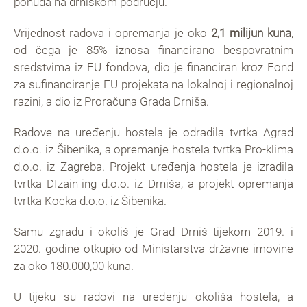
ponuda na drniškom području.
Vrijednost radova i opremanja je oko
2,1 milijun kuna
,
od čega je 85% iznosa financirano bespovratnim
sredstvima iz EU fondova, dio je financiran kroz Fond
za sufinanciranje EU projekata na lokalnoj i regionalnoj
razini, a dio iz Proračuna Grada Drniša.
Radove na uređenju hostela je odradila tvrtka Agrad
d.o.o. iz Šibenika, a opremanje hostela tvrtka Pro-klima
d.o.o. iz Zagreba. Projekt uređenja hostela je izradila
tvrtka DIzain-ing d.o.o. iz Drniša, a projekt opremanja
tvrtka Kocka d.o.o. iz Šibenika.
Samu zgradu i okoliš je Grad Drniš tijekom 2019. i
2020. godine otkupio od Ministarstva državne imovine
za oko 180.000,00 kuna.
U tijeku su radovi na uređenju okoliša hostela, a