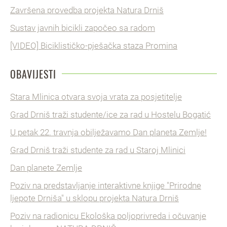
Završena provedba projekta Natura Drniš
Sustav javnih bicikli započeo sa radom
[VIDEO] Biciklističko-pješačka staza Promina
OBAVIJESTI
Stara Mlinica otvara svoja vrata za posjetitelje
Grad Drniš traži studente/ice za rad u Hostelu Bogatić
U petak 22. travnja obilježavamo Dan planeta Zemlje!
Grad Drniš traži studente za rad u Staroj Mlinici
Dan planete Zemlje
Poziv na predstavljanje interaktivne knjige "Prirodne
ljepote Drniša" u sklopu projekta Natura Drniš
Poziv na radionicu Ekološka poljoprivreda i očuvanje