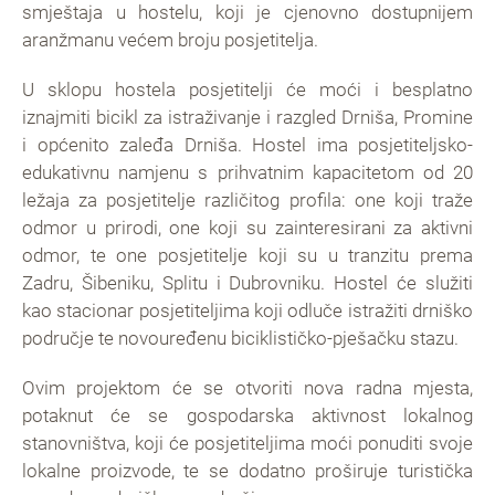
smještaja u hostelu, koji je cjenovno dostupnijem
aranžmanu većem broju posjetitelja.
U sklopu hostela posjetitelji će moći i besplatno
iznajmiti bicikl za istraživanje i razgled Drniša, Promine
i općenito zaleđa Drniša. Hostel ima posjetiteljsko-
edukativnu namjenu s prihvatnim kapacitetom od 20
ležaja za posjetitelje različitog profila: one koji traže
odmor u prirodi, one koji su zainteresirani za aktivni
odmor, te one posjetitelje koji su u tranzitu prema
Zadru, Šibeniku, Splitu i Dubrovniku. Hostel će služiti
kao stacionar posjetiteljima koji odluče istražiti drniško
područje te novouređenu biciklističko-pješačku stazu.
Ovim projektom će se otvoriti nova radna mjesta,
potaknut će se gospodarska aktivnost lokalnog
stanovništva, koji će posjetiteljima moći ponuditi svoje
lokalne proizvode, te se dodatno proširuje turistička