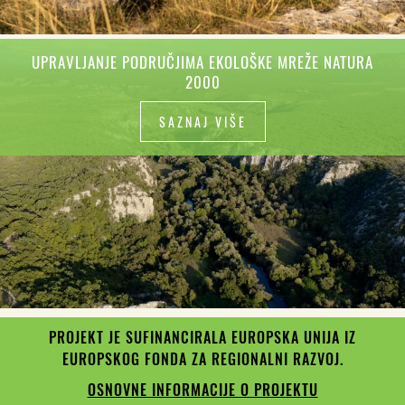
UPRAVLJANJE PODRUČJIMA EKOLOŠKE MREŽE NATURA
2000
SAZNAJ VIŠE
PROJEKT JE SUFINANCIRALA EUROPSKA UNIJA IZ
EUROPSKOG FONDA ZA REGIONALNI RAZVOJ.
OSNOVNE INFORMACIJE O PROJEKTU