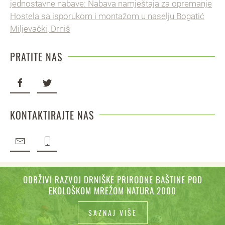
jednostavne nabave: Nabava namještaja za opremanje
Hostela sa isporukom i montažom u naselju Bogatić
Miljevački, Drniš
PRATITE NAS
KONTAKTIRAJTE NAS
ODRŽIVI RAZVOJ DRNIŠKE PRIRODNE BAŠTINE POD
EKOLOŠKOM MREŽOM NATURA 2000
SAZNAJ VIŠE