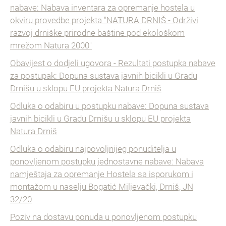
nabave: Nabava inventara za opremanje hostela u
okviru provedbe projekta "NATURA DRNIŠ - Održivi
razvoj drniške prirodne baštine pod ekološkom
mrežom Natura 2000"
Obavijest o dodjeli ugovora - Rezultati postupka nabave
za postupak: Dopuna sustava javnih bicikli u Gradu
Drnišu u sklopu EU projekta Natura Drniš
Odluka o odabiru u postupku nabave: Dopuna sustava
javnih bicikli u Gradu Drnišu u sklopu EU projekta
Natura Drniš
Odluka o odabiru najpovoljnijeg ponuditelja u
ponovljenom postupku jednostavne nabave: Nabava
namještaja za opremanje Hostela sa isporukom i
montažom u naselju Bogatić Miljevački, Drniš, JN
32/20
Poziv na dostavu ponuda u ponovljenom postupku