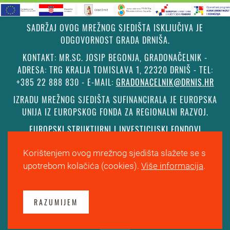
SADRŽAJ OVOG MREŽNOG SJEDIŠTA ISKLJUČIVA JE
ODGOVORNOST GRADA DRNIŠA.
KONTAKT: MR.SC. JOSIP BEGONJA, GRADONAČELNIK -
ADRESA: TRG KRALJA TOMISLAVA 1, 22320 DRNIŠ - TEL:
+385 22 888 830 - E-MAIL:
GRADONACELNIK@DRNIS.HR
IZRADU MREŽNOG SJEDIŠTA SUFINANCIRALA JE EUROPSKA
UNIJA IZ EUROPSKOG FONDA ZA REGIONALNI RAZVOJ.
EUROPSKI STRUKTURNI I INVESTICIJSKI FONDOVI
Korištenjem ovog mrežnog sjedišta slažete se s
©
Grad Drniš
. Sva prava zadržana.
Izjava o kolačićima
.
upotrebom kolačića (cookies).
Više informacija
.
Digitalna pristupačnost
. Izrada, hosting i održavanje
Informacijske tehnologije
.
RAZUMIJEM