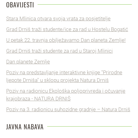
OBAVIJESTI
Stara Mlinica otvara svoja vrata za posjetitelje
Grad Drniš traži studente/ice za rad u Hostelu Bogatić
U petak 22. travnja obilježavamo Dan planeta Zemlje!
Grad Drniš traži studente za rad u Staroj Mlinici
Dan planete Zemlje
Poziv na predstavljanje interaktivne knjige "Prirodne
ljepote Drniša" u sklopu projekta Natura Drniš
Poziv na radionicu Ekološka poljoprivreda i očuvanje
krajobraza - NATURA DRNIŠ
Poziv na 3. radionicu suhozidne gradnje – Natura Drniš
JAVNA NABAVA